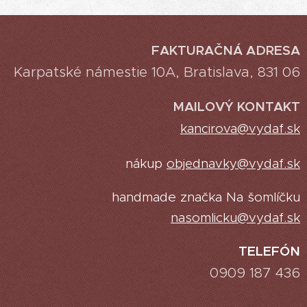
FAKTURAČNÁ ADRESA
Karpatské námestie 10A, Bratislava, 831 06
MAILOVÝ KONTAKT
kancirova@vydaf.sk
nákup
objednavky@vydaf.sk
handmade značka Na šomlíčku
nasomlicku@vydaf.sk
TELEFÓN
0909 187 436