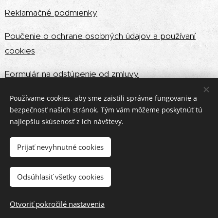
Reklamačné podmienky
Poučenie o ochrane osobných údajov a používaní
cookies
Formulár na odstúpenie od zmluvy
Reklamačný formulár
Používame cookies, aby sme zaistili správne fungovanie a
bezpečnosť našich stránok. Tým vám môžeme poskytnúť tú
najlepšiu skúsenosť z ich návštevy.
Art Floyd, s.r.o.
Prijať nevyhnutné cookies
vydavateľstvo zamerané na slovenských
autorov
Odsúhlasiť všetky cookies
knižný e-shop
Otvoriť pokročilé nastavenia
handmade značka Na šomlíčku