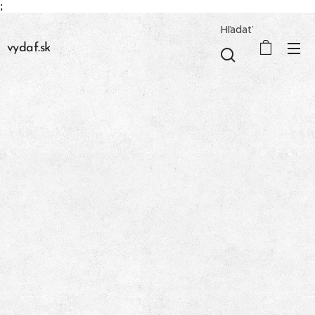
;
Hľadať
vydaf.sk