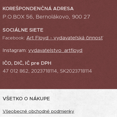
KOREŠPONDENČNÁ ADRESA
P.O.BOX 56, Bernolákovo, 900 27
SOCIÁLNE SIETE
:
Art Floyd - vydavateľská činnosť
Facebook
Instagram:
vydavatelstvo_artfloyd
IČO, DIČ, IČ pre DPH
47 012 862, 2023718114, SK2023718114
VŠETKO O NÁKUPE
Vš
eobecné obchodné podmienky