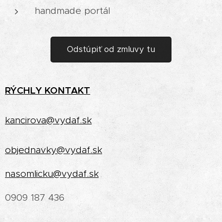
handmade portál
Odstúpiť od zmluvy tu
RÝCHLY
KONTAKT
kancirova@vydaf.sk
objednavky@vydaf.sk
nasomlicku@vydaf.sk
0909 187 436