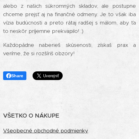
alebo z našich súkromných skladov, ale postupne
chceme prejsť aj na finančné odmeny. Je to však iba
vízia budúcnosti a preto rátaj radšej s málom, aby ťa
to neskôr príjemne prekvapilo! :)
Každopádne naberieš skúsenosti, získaš prax a
veríme, že si rozšíriš obzory!
Share
VŠETKO O NÁKUPE
Vš
eobecné obchodné podmienky