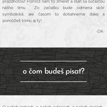
prázdnotou! Pomôž nám to zmeniť a staň sa súčasťou
nášho tímu. Zo začiatku bude odmena skôr
symbolická, ale časom to dotiahneme ďalej a
pomôžeš tomu aj ty!
-DK-
o čom budeš písať?