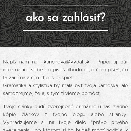
ako sa zahlásiť?
Napíš nám na
kancirova@vydaf.sk
. Pripoj aj pár
informácií o sebe - či píšeš dlhodobo, o čom píšeš, čo
ťa zaujíma a čím chceš prispieť.
Gramatika a štylistika by mala byť tvoja kamoška, ale
samozrejme, že aj s tým ti vieme pomôcť.
Tvoje články budú zverejnené primárne u nás, žiadne
kópie článkov z tvojho blogu alebo stránky.
Vyhradzujeme si na tvoje dielo "právo prvého
zverejnenia", po ktorom si ho budeš môcť hodiť aj k