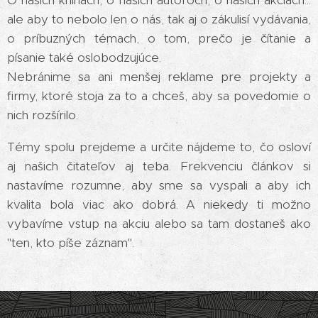
O našich knihách, o našich autoroch, o našich akciách...
ale aby to nebolo len o nás, tak aj o zákulisí vydávania,
o príbuzných témach, o tom, prečo je čítanie a
písanie také oslobodzujúce.
Nebránime sa ani menšej reklame pre projekty a
firmy, ktoré stoja za to a chceš, aby sa povedomie o
nich rozšírilo.
Témy spolu prejdeme a určite nájdeme to, čo osloví
aj našich čitateľov aj teba. Frekvenciu článkov si
nastavíme rozumne, aby sme sa vyspali a aby ich
kvalita bola viac ako dobrá. A niekedy ti možno
vybavíme vstup na akciu alebo sa tam dostaneš ako
"ten, kto píše záznam".