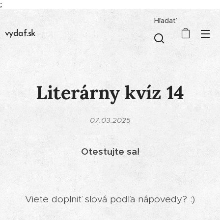
;
Hľadať
vydaf.sk
Literárny kvíz 14
07.03.2025
Otestujte sa!
Viete doplniť slová podľa nápovedy? :)