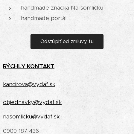
handmade značka Na šomlíčku
handmade portál
Odstúpiť od zmluvy tu
RÝCHLY
KONTAKT
kancirova@vydaf.sk
objednavky@vydaf.sk
nasomlicku@vydaf.sk
0909 187 436