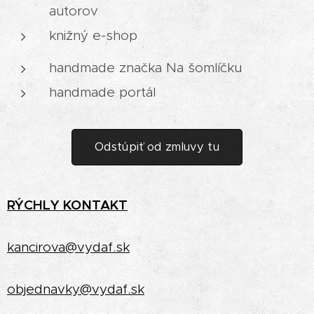
autorov
knižný e-shop
handmade značka Na šomlíčku
handmade portál
Odstúpiť od zmluvy tu
RÝCHLY
KONTAKT
kancirova@vydaf.sk
objednavky@vydaf.sk