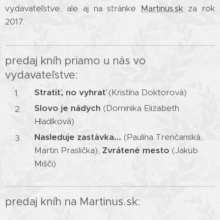
vydavateľstve, ale aj na stránke
Martinus.sk
za rok
2017.
predaj kníh priamo u nás vo
vydavateľstve:
Stratiť, no vyhrať
(Kristína Doktorová)
Slovo je nádych
(Dominika Elizabeth
Hladíková)
Nasleduje zastávka...
(Paulína Trenčanská,
Martin Praslička),
Zvrátené mesto
(Jakub
Mišči)
predaj kníh na Martinus.sk: