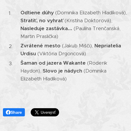
Odtiene dúhy
(Dominika Elizabeth Hladíková),
Stratiť, no vyhrať
(Kristína Doktorová),
Nasleduje zastávka...
(Paulína Trenčanská,
Martin Praslička)
Zvrátené mesto
(Jakub Mišči),
Nepriatelia
Urdisu
(Viktória Drgoncová)
Šaman od jazera Wakante
(Roderik
Haydon),
Slovo je nádych
(Dominika
Elizabeth Hladíková)
Share