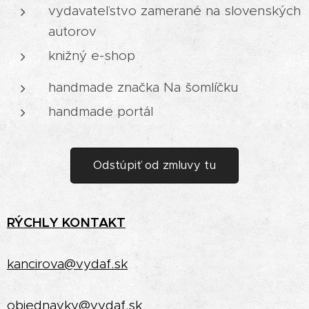
vydavateľstvo zamerané na slovenských
autorov
knižný e-shop
handmade značka Na šomlíčku
handmade portál
Odstúpiť od zmluvy tu
RÝCHLY
KONTAKT
kancirova@vydaf.sk
objednavky@vydaf.sk