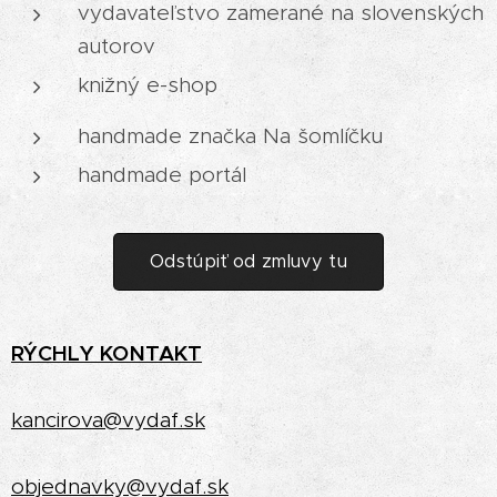
vydavateľstvo zamerané na slovenských
autorov
knižný e-shop
handmade značka Na šomlíčku
handmade portál
Odstúpiť od zmluvy tu
RÝCHLY
KONTAKT
kancirova@vydaf.sk
objednavky@vydaf.sk