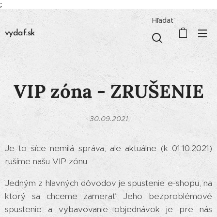
;
Hľadať
vydaf.sk
VIP zóna - ZRUŠENIE
30.09.2021
Je to síce nemilá správa, ale aktuálne (k 01.10.2021)
rušíme našu VIP zónu.
Jedným z hlavných dôvodov je spustenie e-shopu, na
ktorý sa chceme zamerať. Jeho bezproblémové
spustenie a vybavovanie objednávok je pre nás