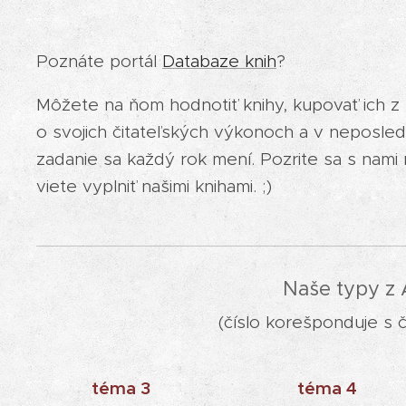
Poznáte portál
Databaze knih
?
Môžete na ňom hodnotiť knihy, kupovať ich z
o svojich čitateľských výkonoch a v neposled
zadanie sa každý rok mení. Pozrite sa s nami 
viete vyplniť našimi knihami. ;)
Naše typy z 
(číslo korešponduje s č
téma 3
téma 4