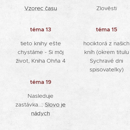
Vzorec času
Zlověsti
téma 13
téma 15
tieto knihy ešte
hociktorá z našich
chystáme - Si môj
kníh (okrem titulu
život, Kniha Ohňa 4
Sychravé dni
spisovateľky)
téma 19
Nasleduje
zastávka...;
Slovo je
nádych