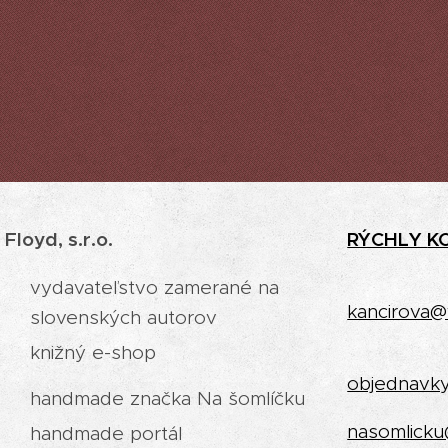
 Floyd, s.r.o.
RÝCHLY
K
vydavateľstvo zamerané na
kancirova@
slovenských autorov
knižný e-shop
objednavk
handmade značka Na šomlíčku
nasomlicku
handmade portál