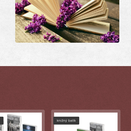
k
knižný balík