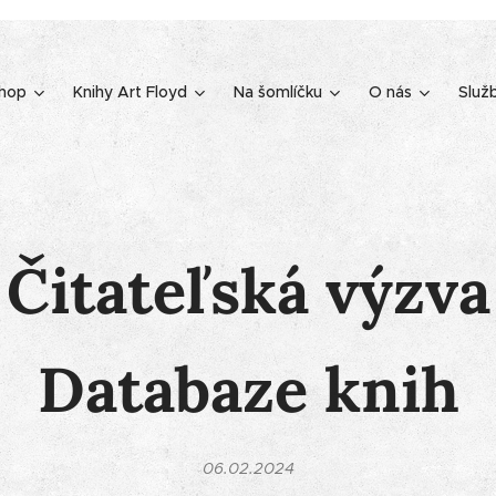
shop
Knihy Art Floyd
Na šomlíčku
O nás
Služ
Čitateľská výzva
Databaze knih
06.02.2024