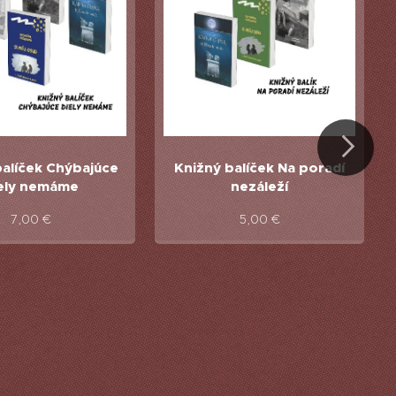
balíček Chýbajúce
Knižný balíček Na poradí
ely nemáme
nezáleží
7,00
€
5,00
€