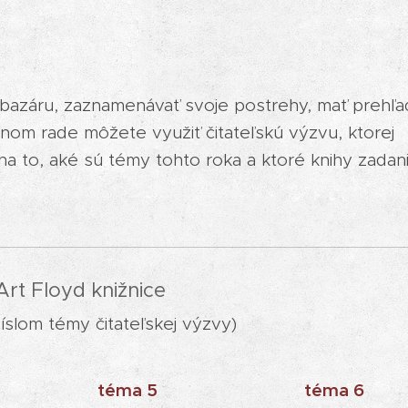
 bazáru, zaznamenávať svoje postrehy, mať prehľa
nom rade môžete využiť čitateľskú výzvu, ktorej
na to, aké sú témy tohto roka a ktoré knihy zadan
Art Floyd knižnice
íslom témy čitateľskej výzvy)
téma 5
téma 6