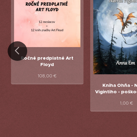
Ročné predplatné Art
Floyd
108,00
€
Kniha Ohňa - 
Vigintiho - pošk
1,00
€