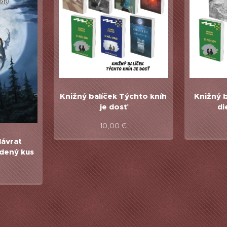
Knižný balíček Týchto kníh
Knižný 
je dosť
di
10,00
€
Návrat
odený kus