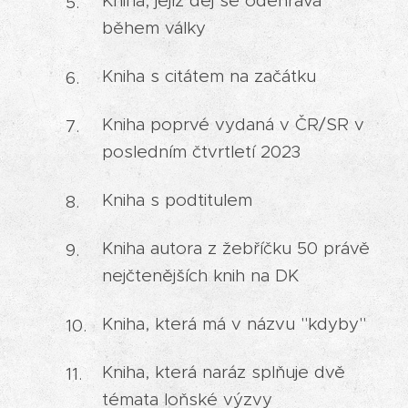
Kniha, jejíž děj se odehrává
během války
Kniha s citátem na začátku
Kniha poprvé vydaná v ČR/SR v
posledním čtvrtletí 2023
Kniha s podtitulem
Kniha autora z žebříčku 50 právě
nejčtenějších knih na DK
Kniha, která má v názvu "kdyby"
Kniha, která naráz splňuje dvě
témata loňské výzvy