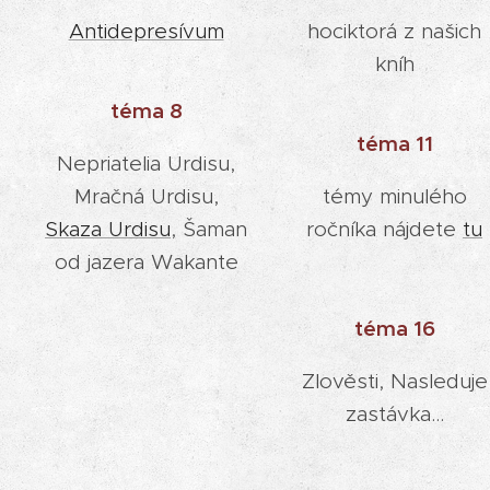
Antidepresívum
hociktorá z našich
kníh
téma 8
téma 11
Nepriatelia Urdisu,
Mračná Urdisu,
témy minulého
Skaza Urdisu
, Šaman
ročníka nájdete
tu
od jazera Wakante
téma 16
Zlověsti, Nasleduje
zastávka...