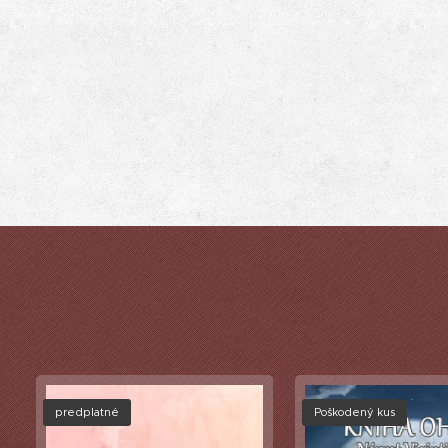
predplatné
Poškodený kus