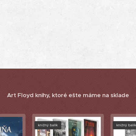
Art Floyd knihy, ktoré ešte máme na sklade
knižný balík
knižný balí