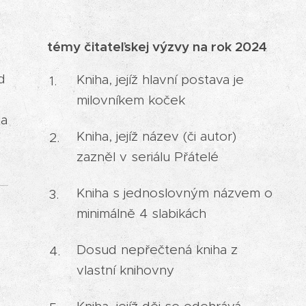
témy čitateľskej výzvy na rok 2024
d
Kniha, jejíž hlavní postava je
milovníkem koček
ia
Kniha, jejíž název (či autor)
zazněl v seriálu Přátelé
Kniha s jednoslovným názvem o
minimálně 4 slabikách
Dosud nepřečtená kniha z
vlastní knihovny