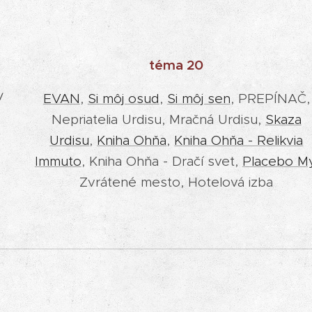
téma 20
/
EVAN
,
Si môj osud
,
Si môj sen
, PREPÍNAČ,
Nepriatelia Urdisu, Mračná Urdisu,
Skaza
Urdisu
,
Kniha Ohňa
,
Kniha Ohňa - Relikvia
Immuto
, Kniha Ohňa - Dračí svet,
Placebo M
Zvrátené mesto, Hotelová izba