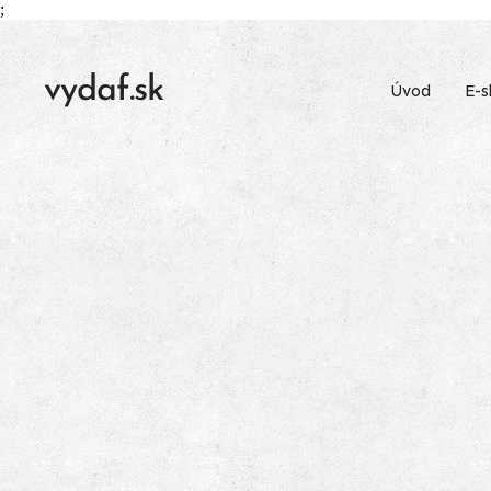
;
vydaf.sk
Úvod
E-