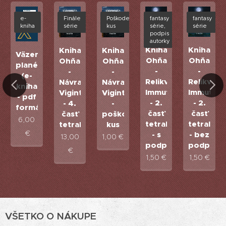
ký
e-
Finále
Poškodený
fantasy
fantasy
kniha
série
kus
série,
série
podpis
ľský
autorky
Kniha
Kniha
Kniha
Kniha
Väzenská
Ohňa
Ohňa
Ohňa
Ohňa
planéta
-
-
-
-
(e-
Relikvia
Relikvia
Návrat
Návrat
kniha
Immuto
Immuto
Vigintiho
Vigintiho
- pdf
- 2.
- 2.
- 4.
-
formát)
)
časť
časť
časť
poškodený
6,00
tetralógie
tetralógi
tetralógie
kus
€
- s
- bez
13,00
1,00
€
podpisom
podpisu
€
1,50
€
1,50
€
VŠETKO O NÁKUPE