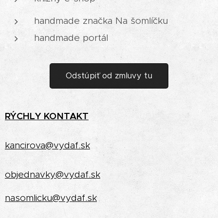
handmade značka Na šomlíčku
handmade portál
Odstúpiť od zmluvy tu
RÝCHLY
KONTAKT
kancirova@vydaf.sk
objednavky@vydaf.sk
nasomlicku@vydaf.sk