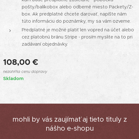
pošty/balíkobox alebo odberné miesto Packety/Z-
box. Ak predplatné chcete darovať, napíšte nám
túto informáciu do poznámky, my sa vám ozveme.
Predplatné je možné platiť len vopred na účet alebo
cez platobnú bránu Stripe - prosím myslite na to pri
zadávaní objednávky.
108,00
€
nezahŕňa cenu dopravy
Skladom
mohli by vás zaujímať aj tieto tituly z
nášho e-shopu