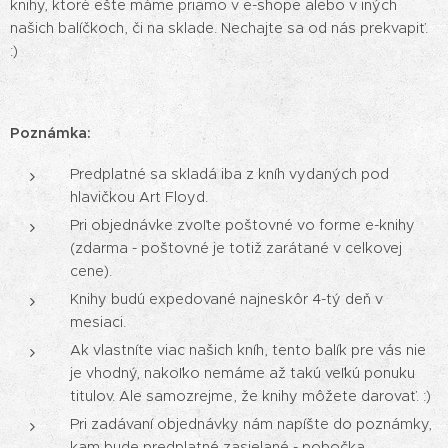
knihy, ktoré ešte máme priamo v e-shope alebo v iných
našich balíčkoch, či na sklade. Nechajte sa od nás prekvapiť.
:)
Poznámka:
Predplatné sa skladá iba z kníh vydaných pod
hlavičkou Art Floyd.
Pri objednávke zvoľte poštovné vo forme e-knihy
(zdarma - poštovné je totiž zarátané v celkovej
cene).
Knihy budú expedované najneskôr 4-tý deň v
mesiaci.
Ak vlastníte viac našich kníh, tento balík pre vás nie
je vhodný, nakoľko nemáme až takú veľkú ponuku
titulov. Ale samozrejme, že knihy môžete darovať. :)
Pri zadávaní objednávky nám napíšte do poznámky,
kam bude predplatné zasielané - pobočka