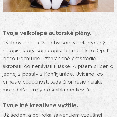
Tvoje veľkolepé autorské plány.
Tých by bolo. :) Rada by som videla vydaný
rukopis, ktorý som dopísala minulé leto. Opäť
niečo trochu iné - zahraničné prostredie,
akrobati, od nenávisti k láske. A píšem príbeh o
jednej z postáv z Konfigurácie. Uvidíme, čo
prinesie budúcnosť, teda či prinesie nejaké
moje ďalšie knihy do kníhkupectiev. :)
Tvoje iné kreatívne vyžitie.
Už sedem a pol roka sa venujem vzdušnej