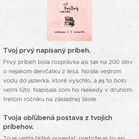
Tvoj prvý napísaný príbeh.
Prvý príbeh bola rozprávka asi tak na 200 slov
o nejakom dievčatku z lesa. Nosila vedrom
vodu do jazierka, ktoré vyschlo, a jej to bolo
veľmi ľúto. Napísala som ho niekedy v druhom-
treťom ročníku na základnej škole.
Tvoja obľúbená postava z tvojich
príbehov.
To je veľmi ťažké povedať, pretože je to asi