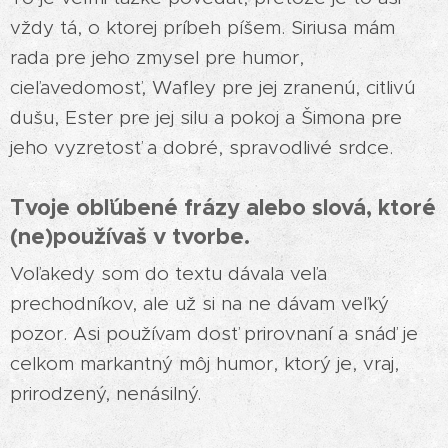
vždy tá, o ktorej príbeh píšem. Siriusa mám
rada pre jeho zmysel pre humor,
cieľavedomosť, Wafley pre jej zranenú, citlivú
dušu, Ester pre jej silu a pokoj a Šimona pre
jeho vyzretosť a dobré, spravodlivé srdce.
Tvoje obľúbené frázy alebo slová, ktoré
(ne)používaš v tvorbe.
Voľakedy som do textu dávala veľa
prechodníkov, ale už si na ne dávam veľký
pozor. Asi používam dosť prirovnaní a snáď je
celkom markantný môj humor, ktorý je, vraj,
prirodzený, nenásilný.