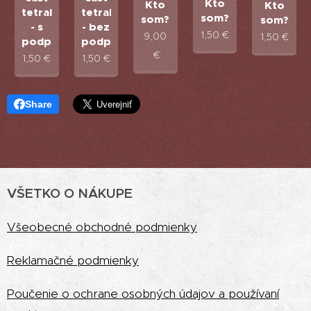
Kto
Kto
Kto
tetralógie
tetralógie
som?
som?
som?
- s
- bez
1,50
€
9,00
1,50
€
podpisom
podpisu
€
1,50
€
1,50
€
Share
VŠETKO O NÁKUPE
Vš
eobecné obchodné podmienky
Reklamačné podmienky
Poučenie o ochrane osobných údajov a používaní