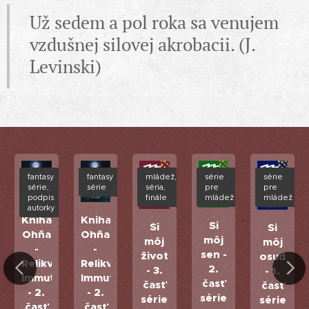
Už sedem a pol roka sa venujem
vzdušnej silovej akrobacii. (J.
Levinski)
ený
fantasy
fantasy
mládež,
série
série
série,
série
séria,
pre
pre
podpis
finále
mládež
mládež
autorky
Kniha
Kniha
Si
Si
Si
Ohňa
Ohňa
môj
môj
môj
-
-
sen -
život
osud
Relikvia
Relikvia
2.
- 3.
- 1.
Immuto
Immuto
iho
časť
časť
časť
- 2.
- 2.
série
série
série
časť
časť
dený