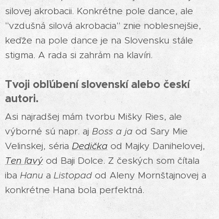
silovej akrobacii. Konkrétne pole dance, ale
"vzdušná silová akrobacia" znie noblesnejšie,
keďže na pole dance je na Slovensku stále
stigma. A rada si zahrám na klavíri.
Tvoji obľúbení slovenskí alebo českí
autori.
Asi najradšej mám tvorbu Mišky Ries, ale
výborné sú napr. aj
Boss a ja
od Sary Mie
Velinskej, séria
Dedička
od Majky Danihelovej,
Ten ľavý
od Baji Dolce. Z českých som čítala
iba
Hanu
a
Listopad
od Aleny Mornštajnovej a
konkrétne Hana bola perfektná.