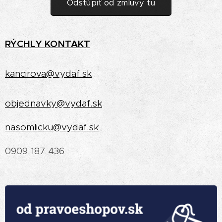
Odstúpiť od zmluvy tu
RÝCHLY
KONTAKT
kancirova@vydaf.sk
objednavky@vydaf.sk
nasomlicku@vydaf.sk
0909 187 436