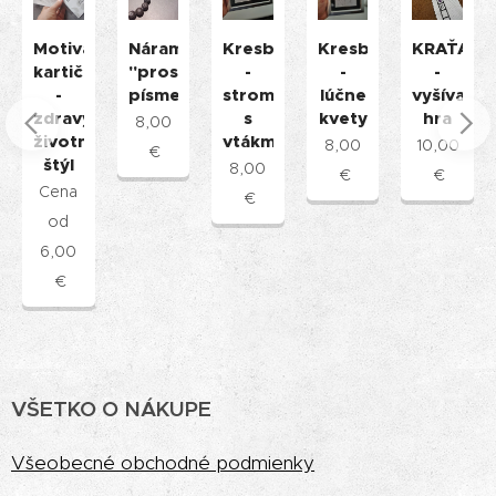
merovka
Motivačné
Náramok
Kresba
KRAŤAS
Kresba
kartičky
"prosím
-
-
-
-
písmeno"
stromy
vyšívaná
lúčne
zdravý
s
hra
kvety
8,00
)
životný
vtákmi
10,00
8,00
€
štýl
8,00
€
€
Cena
€
od
6,00
€
VŠETKO O NÁKUPE
Vš
eobecné obchodné podmienky