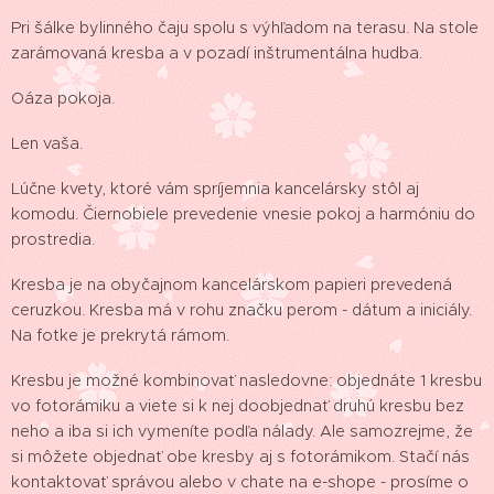
Pri šálke bylinného čaju spolu s výhľadom na terasu. Na stole
zarámovaná kresba a v pozadí inštrumentálna hudba.
Oáza pokoja.
Len vaša.
Lúčne kvety, ktoré vám spríjemnia kancelársky stôl aj
komodu. Čiernobiele prevedenie vnesie pokoj a harmóniu do
prostredia.
Kresba je na obyčajnom kancelárskom papieri prevedená
ceruzkou. Kresba má v rohu značku perom - dátum a iniciály.
Na fotke je prekrytá rámom.
Kresbu je možné kombinovať nasledovne: objednáte 1 kresbu
vo fotorámiku a viete si k nej doobjednať druhú kresbu bez
neho a iba si ich vymeníte podľa nálady. Ale samozrejme, že
si môžete objednať obe kresby aj s fotorámikom. Stačí nás
kontaktovať správou alebo v chate na e-shope - prosíme o