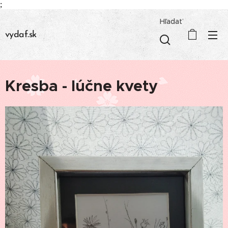
;
Hľadať
vydaf.sk
Kresba - lúčne kvety