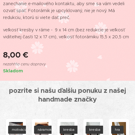
zanechanie e-mailového kontaktu, aby sme sa vám vedeli
ozvať späť. Fotorámik je upcyklovaný, nie je nový. Má
redukciu, ktorú si viete dať preč.
veľkosť kresby v ráme - 9 x 14 cm (bez redukcie je veľkosť
viditeľnej časti 12 x 17 cm), veľkosť fotorámiku 15,5 x 20,5 cm
8,00
€
nezahŕňa cenu dopravy
Skladom
pozrite si našu ďalšiu ponuku z našej
handmade značky
motivácia
náramok
kresba
kresba
hra