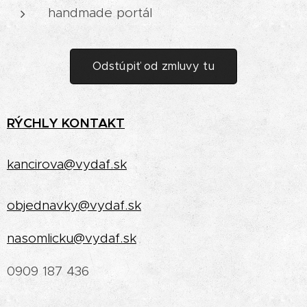
handmade portál
Odstúpiť od zmluvy tu
RÝCHLY
KONTAKT
kancirova@vydaf.sk
objednavky@vydaf.sk
nasomlicku@vydaf.sk
0909 187 436