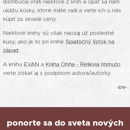
distribúcia vráti niektoré z kníh a opäť sa nám
ukážu kúsky, ktoré máte radi a viete ich u nás
kúpiť za skvelé ceny.
Niektoré knihy sú však naozaj už posledné
kusy, ako je to pri knihe
Spiatočný lístok na
západ
.
A knihu
EVAN
a
Kniha Ohňa - Relikvia Immuto
viete získať aj s podpisom autora/autorky.
-DV-
ponorte sa do sveta nových