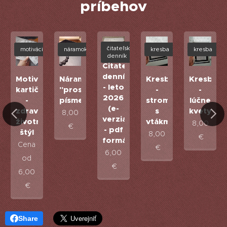
príbehov
čitateľský
motivácia
náramok
kresba
kresba
denník
Čitateľský
denník
merovka
Motivačné
Náramok
Kresba
Kresba
- leto
kartičky
"prosím
-
-
2026
-
písmeno"
stromy
lúčne
(e-
zdravý
s
kvety
8,00
verzia
)
životný
vtákmi
8,00
€
- pdf
štýl
8,00
€
formát)
Cena
€
6,00
od
€
6,00
€
Share