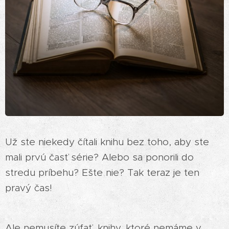
Už ste niekedy čítali knihu bez toho, aby ste
mali prvú časť série? Alebo sa ponorili do
stredu príbehu? Ešte nie? Tak teraz je ten
pravý čas!
Ale nemusíte zúfať, knihy, ktoré nemáme v