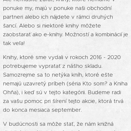
ponuke my, majú v ponuke naši obchodní
partneri alebo ich nájdete v rámci druhých
šancí. Alebo si niektoré knihy môžete
zaobstarať ako e-knihy. Možností a kombinácií je
tak veľa!
Knihy, ktoré sme vydali v rokoch 2016 - 2020
potrebujeme vypratať z nášho skladu.
Samozrejme sa to netýka kníh, ktoré ešte
nemajú uzavretý príbeh (séria Kto som? a Kniha
Ohňa), i keď sú v tejto kategórii. Budeme radi
za vašu pomoc pri šírení tejto akcie, ktorá trvá
do konca mesiaca september.
V budúcnosti sa môže stať, že nám knižná