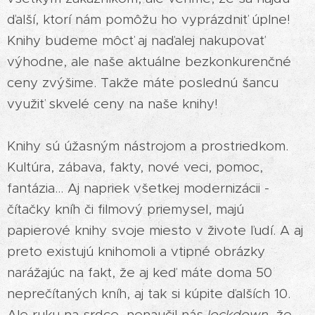
ďalší, ktorí nám pomôžu ho vyprázdniť úplne!
Knihy budeme môcť aj naďalej nakupovať
výhodne, ale naše aktuálne bezkonkurenčné
ceny zvýšime. Takže máte poslednú šancu
využiť skvelé ceny na naše knihy!
Knihy sú úžasným nástrojom a prostriedkom.
Kultúra, zábava, fakty, nové veci, pomoc,
fantázia... Aj napriek všetkej modernizácii -
čítačky kníh či filmový priemysel, majú
papierové knihy svoje miesto v živote ľudí. A aj
preto existujú knihomoli a vtipné obrázky
narážajúc na fakt, že aj keď máte doma 50
neprečítaných kníh, aj tak si kúpite ďalších 10.
Ale ruku na srdce, nenaučil nás
lockdown
, že