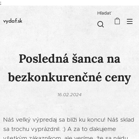
;
Hľadať
vydaf.sk
Posledná šanca na
bezkonkurenčné ceny
16.02.2024
Náš veľký výpredaj sa blíži ku koncu! Náš sklad
sa trochu vyprázdnil. :) A za to ďakujeme
všetkým zákazníkom, ale veríme, že sa nájdu