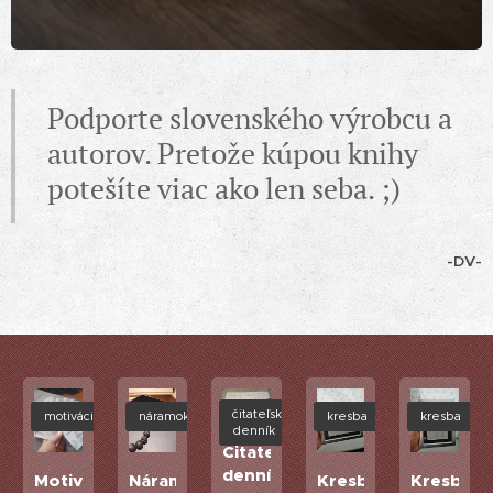
Podporte slovenského výrobcu a
autorov. Pretože kúpou knihy
potešíte viac ako len seba. ;)
-DV-
čitateľský
motivácia
náramok
kresba
kresba
denník
Čitateľský
denník
merovka
Motivačné
Náramok
Kresba
Kresba