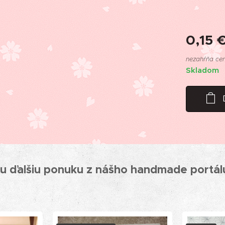
0,15
nezahŕňa ce
Skladom
ašu ďalšiu ponuku z nášho handmade portál