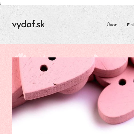
;
vydaf.sk
Úvod
E-