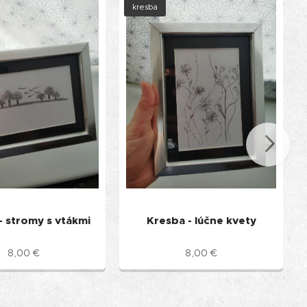
kresba
- stromy s vtákmi
Kresba - lúčne kvety
8,00
€
8,00
€