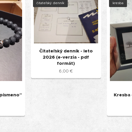
čitateľský denník
kresba
Čitateľský denník - leto
2026 (e-verzia - pdf
formát)
6,00
€
 písmeno"
Kresba 