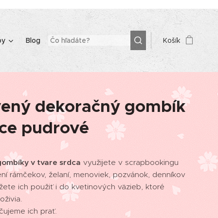
by
Blog
Košík
ený dekoračný gombík
dce pudrové
ombíky v tvare srdca
využijete v scrapbookingu
ní rámčekov, želaní, menoviek, pozvánok, denníkov
ete ich použiť i do kvetinových väzieb, ktoré
oživia.
ujeme ich prať.