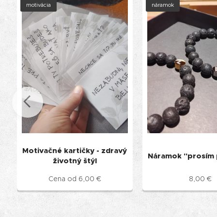
motivácia
náramok
Motivačné kartičky - zdravý
Náramok "prosím
životný štýl
Cena od
6,00
€
8,00
€