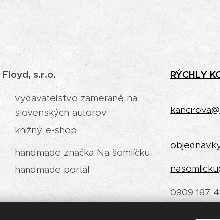
 Floyd, s.r.o.
RÝCHLY
K
vydavateľstvo zamerané na
kancirova@
slovenských autorov
knižný e-shop
objednavk
handmade značka Na šomlíčku
nasomlicku
handmade portál
0909 187 4
Odstúpiť od zmluvy tu