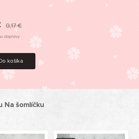
€
0,17
€
nu dopravy
Do košíka
u Na šomlíčku