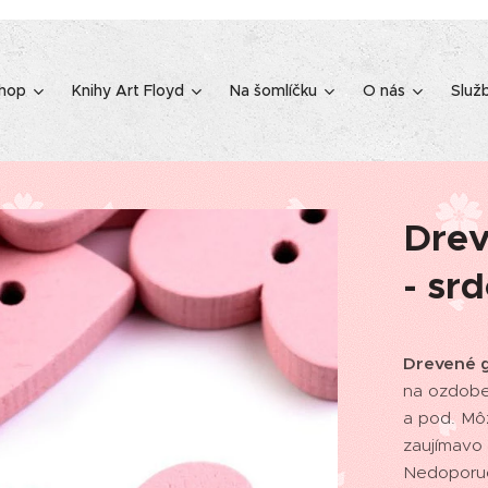
shop
Knihy Art Floyd
Na šomlíčku
O nás
Služ
Drev
- sr
Drevené g
na ozdobe
a pod. Môž
zaujímavo 
Nedoporuč