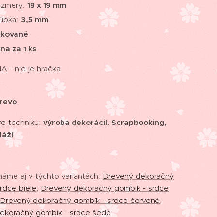
ozmery:
18 x 19 mm
úbka:
3,5 mm
akované
na za 1 ks
 - nie je hračka
revo
e techniku:
výroba dekorácií, Scrapbooking,
láží
áme aj v týchto variantách:
Drevený dekoračný
rdce biele
,
Drevený dekoračný gombík - srdce
,
Drevený dekoračný gombík - srdce červené
,
ekoračný gombík - srdce šedé