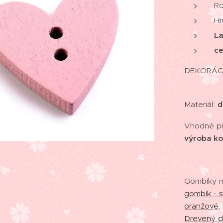
R
Hr
L
ce
DEKORÁCIA
Materiál:
d
Vhodné pr
výroba ko
Gombíky m
gombík - s
oranžové
Drevený d